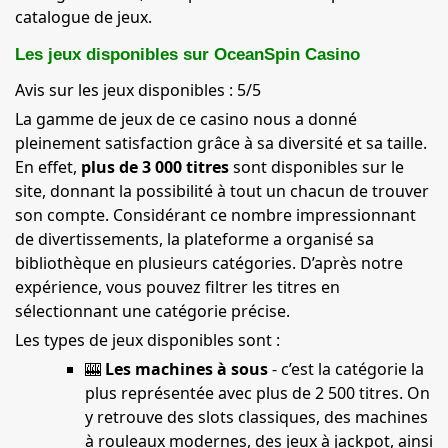
catalogue de jeux.
Les jeux disponibles sur OceanSpin Casino
Avis sur les jeux disponibles : 5/5
La gamme de jeux de ce casino nous a donné
pleinement satisfaction grâce à sa diversité et sa taille.
En effet,
plus de 3 000 titres
sont disponibles sur le
site, donnant la possibilité à tout un chacun de trouver
son compte. Considérant ce nombre impressionnant
de divertissements, la plateforme a organisé sa
bibliothèque en plusieurs catégories. D’après notre
expérience, vous pouvez filtrer les titres en
sélectionnant une catégorie précise.
Les types de jeux disponibles sont :
🎰
Les machines à sous
- c’est la catégorie la
plus représentée avec plus de 2 500 titres. On
y retrouve des slots classiques, des machines
à rouleaux modernes, des jeux à jackpot, ainsi