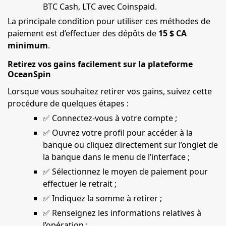
BTC Cash, LTC avec Coinspaid.
La principale condition pour utiliser ces méthodes de
paiement est d’effectuer des dépôts de
15 $ CA
minimum
.
Retirez vos gains facilement sur la plateforme
OceanSpin
Lorsque vous souhaitez retirer vos gains, suivez cette
procédure de quelques étapes :
✅ Connectez-vous à votre compte ;
✅ Ouvrez votre profil pour accéder à la
banque ou cliquez directement sur l’onglet de
la banque dans le menu de l’interface ;
✅ Sélectionnez le moyen de paiement pour
effectuer le retrait ;
✅ Indiquez la somme à retirer ;
✅ Renseignez les informations relatives à
l’opération ;