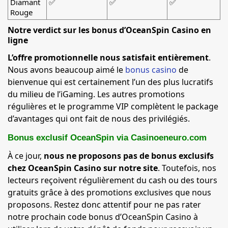
Diamant
✅
✅
✅
Rouge
Notre verdict sur les bonus d’OceanSpin Casino en
ligne
L’offre promotionnelle nous satisfait entièrement
.
Nous avons beaucoup aimé le
bonus casino
de
bienvenue qui est certainement l’un des plus lucratifs
du milieu de l’iGaming. Les autres promotions
régulières et le programme VIP complètent le package
d’avantages qui ont fait de nous des privilégiés.
Bonus exclusif OceanSpin via Casinoeneuro.com
À ce jour,
nous ne proposons pas de bonus exclusifs
chez OceanSpin Casino sur notre site
. Toutefois, nos
lecteurs reçoivent régulièrement du cash ou des tours
gratuits grâce à des promotions exclusives que nous
proposons. Restez donc attentif pour ne pas rater
notre prochain code bonus d’OceanSpin Casino à