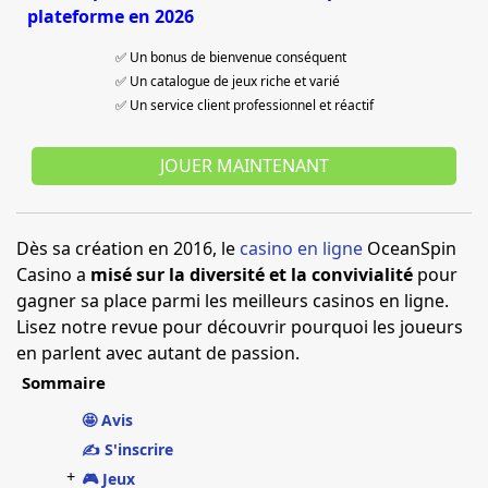
plateforme en 2026
✅ Un bonus de bienvenue conséquent
✅ Un catalogue de jeux riche et varié
✅ Un service client professionnel et réactif
JOUER MAINTENANT
Dès sa création en 2016, le
casino en ligne
OceanSpin
Casino a
misé sur la diversité et la convivialité
pour
gagner sa place parmi les meilleurs casinos en ligne.
Lisez notre revue pour découvrir pourquoi les joueurs
en parlent avec autant de passion.
Sommaire
🤩 Avis
✍️ S'inscrire
+
🎮 Jeux