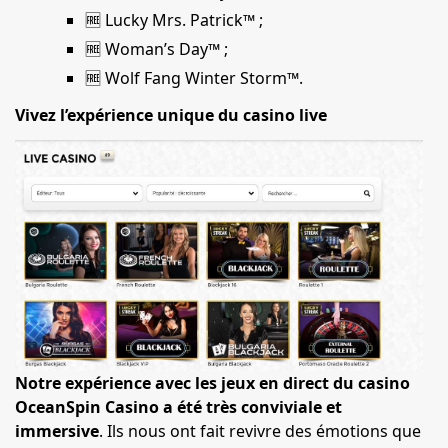
🆓 Lucky Mrs. Patrick™ ;
🆓 Woman’s Day™ ;
🆓 Wolf Fang Winter Storm™.
Vivez l’expérience unique du casino live
Notre expérience avec les jeux en direct du casino
OceanSpin Casino a été très conviviale et
immersive
. Ils nous ont fait revivre des émotions que