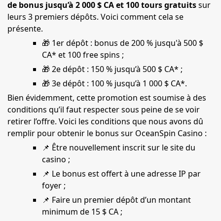
de bonus jusqu’à 2 000 $ CA et 100 tours gratuits
sur
leurs 3 premiers dépôts. Voici comment cela se
présente.
🎁 1er dépôt : bonus de 200 % jusqu'à 500 $
CA* et 100 free spins ;
🎁 2e dépôt : 150 % jusqu’à 500 $ CA* ;
🎁 3e dépôt : 100 % jusqu’à 1 000 $ CA*.
Bien évidemment, cette promotion est soumise à des
conditions qu’il faut respecter sous peine de se voir
retirer l’offre. Voici les conditions que nous avons dû
remplir pour obtenir le bonus sur OceanSpin Casino :
📌 Être nouvellement inscrit sur le site du
casino ;
📌 Le bonus est offert à une adresse IP par
foyer ;
📌 Faire un premier dépôt d’un montant
minimum de 15 $ CA ;