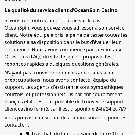
La qualité du service client d'OceanSpin Casino
Si vous rencontrez un problème sur le casino
OceanSpin, vous pouvez vous adresser à son service
client. Notre équipe a pris la peine de tester toutes les
solutions à sa disposition dans le but d’évaluer leur
pertinence. Nous avons commencé par la Foire aux
Questions (FAQ) du site de jeu qui propose des
réponses rapides à quelques questions générales.
N'ayant pas trouvé de réponses adéquates à nos
préoccupations, nous avons contacté l’équipe du
support. Les agents d’assistance sont sympathiques,
courtois, et professionnels. Ils parlent couramment
français et il n'est pas possible de trouver le support
client casino fermé, car il est disponible 24h/24 et 7j/7.
Vous pouvez choisir l’un des canaux suivants pour les
contacter :
💬 Live chat, du lundi au samedi entre 10h et