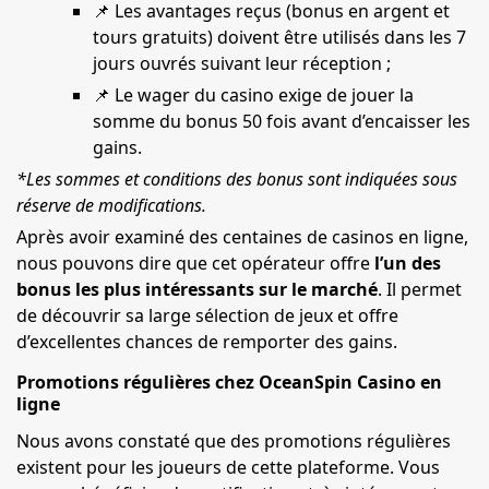
📌 Les avantages reçus (bonus en argent et
tours gratuits) doivent être utilisés dans les 7
jours ouvrés suivant leur réception ;
📌 Le wager du casino exige de jouer la
somme du bonus 50 fois avant d’encaisser les
gains.
*Les sommes et conditions des bonus sont indiquées sous
réserve de modifications.
Après avoir examiné des centaines de casinos en ligne,
nous pouvons dire que cet opérateur offre
l’un des
bonus les plus intéressants sur le marché
. Il permet
de découvrir sa large sélection de jeux et offre
d’excellentes chances de remporter des gains.
Promotions régulières chez OceanSpin Casino en
ligne
Nous avons constaté que des promotions régulières
existent pour les joueurs de cette plateforme. Vous