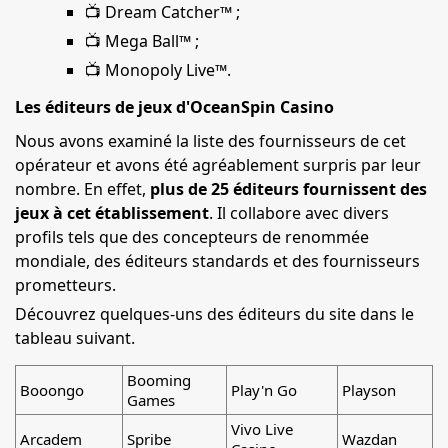
📺 Dream Catcher™ ;
📺 Mega Ball™ ;
📺 Monopoly Live™.
Les éditeurs de jeux d'OceanSpin Casino
Nous avons examiné la liste des fournisseurs de cet
opérateur et avons été agréablement surpris par leur
nombre. En effet,
plus de 25 éditeurs fournissent des
jeux à cet établissement
. Il collabore avec divers
profils tels que des concepteurs de renommée
mondiale, des éditeurs standards et des fournisseurs
prometteurs.
Découvrez quelques-uns des éditeurs du site dans le
tableau suivant.
Booming
Booongo
Play'n Go
Playson
Games
Vivo Live
Arcadem
Spribe
Wazdan