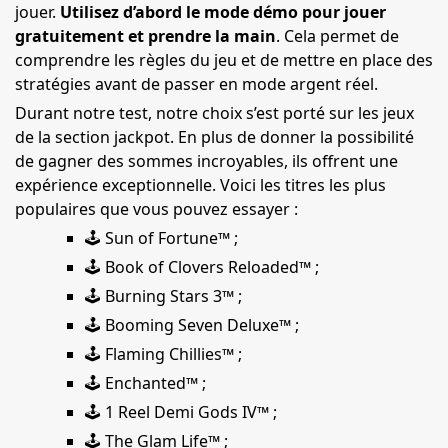
jouer.
Utilisez d’abord le mode démo pour jouer
gratuitement et prendre la main
. Cela permet de
comprendre les règles du jeu et de mettre en place des
stratégies avant de passer en mode argent réel.
Durant notre test, notre choix s’est porté sur les jeux
de la section jackpot. En plus de donner la possibilité
de gagner des sommes incroyables, ils offrent une
expérience exceptionnelle. Voici les titres les plus
populaires que vous pouvez essayer :
🕹️ Sun of Fortune™ ;
🕹️ Book of Clovers Reloaded™ ;
🕹️ Burning Stars 3™ ;
🕹️ Booming Seven Deluxe™ ;
🕹️ Flaming Chillies™ ;
🕹️ Enchanted™ ;
🕹️ 1 Reel Demi Gods IV™ ;
🕹️ The Glam Life™ ;