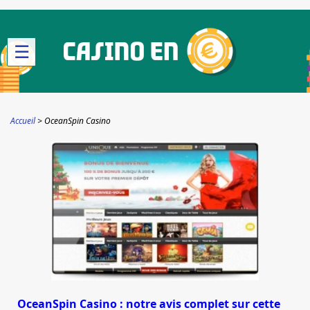
☰
Accueil
OceanSpin Casino
OceanSpin Casino : notre avis complet sur cette