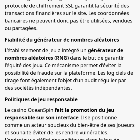
protocole de chiffrement SSL garantit la sécurité des
transactions financières sur le site. Les coordonnées
bancaires ne peuvent donc pas être utilisées, vendues
ou partagées.
Fiabilité du générateur de nombres aléatoires
L’établissement de jeu a intégré un
générateur de
nombres aléatoires (RNG)
dans le but de garantir
l’équité des jeux. Ce mécanisme permet d’éviter la
possibilité de fraude sur la plateforme. Les logiciels de
tirage font également l’objet d’un audit régulier par
des sociétés indépendantes.
Politiques de jeu responsable
Le casino OceanSpin
fait la promotion du jeu
responsable sur son interface
. Il se positionne
comme un acteur soucieux du bien-être de ses joueurs
et souhaite éviter de les rendre vulnérables.