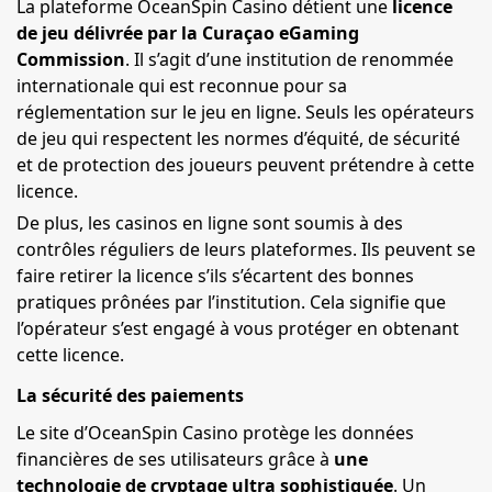
La plateforme OceanSpin Casino détient une
licence
de jeu délivrée par la Curaçao eGaming
Commission
. Il s’agit d’une institution de renommée
internationale qui est reconnue pour sa
réglementation sur le jeu en ligne. Seuls les opérateurs
de jeu qui respectent les normes d’équité, de sécurité
et de protection des joueurs peuvent prétendre à cette
licence.
De plus, les casinos en ligne sont soumis à des
contrôles réguliers de leurs plateformes. Ils peuvent se
faire retirer la licence s’ils s’écartent des bonnes
pratiques prônées par l’institution. Cela signifie que
l’opérateur s’est engagé à vous protéger en obtenant
cette licence.
La sécurité des paiements
Le site d’OceanSpin Casino protège les données
financières de ses utilisateurs grâce à
une
technologie de cryptage ultra sophistiquée
. Un