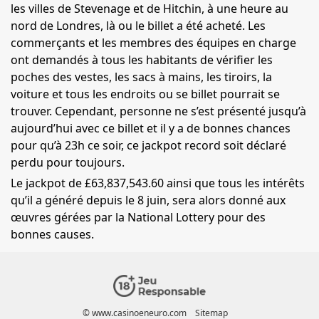
les villes de Stevenage et de Hitchin, à une heure au
nord de Londres, là ou le billet a été acheté. Les
commerçants et les membres des équipes en charge
ont demandés à tous les habitants de vérifier les
poches des vestes, les sacs à mains, les tiroirs, la
voiture et tous les endroits ou se billet pourrait se
trouver. Cependant, personne ne s’est présenté jusqu’à
aujourd’hui avec ce billet et il y a de bonnes chances
pour qu’à 23h ce soir, ce jackpot record soit déclaré
perdu pour toujours.
Le jackpot de £63,837,543.60 ainsi que tous les intérêts
qu’il a généré depuis le 8 juin, sera alors donné aux
œuvres gérées par la National Lottery pour des
bonnes causes.
© www.casinoeneuro.com
Sitemap