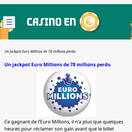
☰
Un jackpot Euro Millions de 78 millions perdu
Un jackpot Euro Millions de 78 millions perdu
Ce gagnant de l’Euro Millions, il n’a plus que quelques
heures pour réclamer son gain avant que le billet