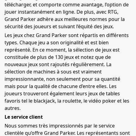
télécharger, et comporte comme avantage, l’option de
jouer instantanément en ligne. De plus, avec RTG,
Grand Parker adhère aux meilleures normes pour la
sécurité des joueurs et suivant l’équité des jeux.
Les jeux chez Grand Parker sont répartis en différents
types. Chaque jeu a son originalité et est bien
représenté. En ce moment, la sélection de jeux est
constituée de plus de 130 jeux et notez que de
nouveaux jeux sont rajoutés régulièrement. La
sélection de machines à sous est vraiment
impressionnante, non seulement pour sa quantité
mais pour la qualité de chacune d’entre elles. Les
joueurs trouveront également leurs jeux de tables
favoris tel le blackjack, la roulette, le vidéo poker et les
autres.
Le service client
Nous sommes très impressionnés par le service
clientèle qu’offre Grand Parker. Les représentants sont