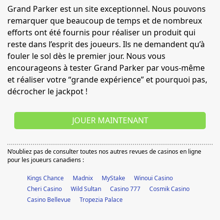
Grand Parker est un site exceptionnel. Nous pouvons
remarquer que beaucoup de temps et de nombreux
efforts ont été fournis pour réaliser un produit qui
reste dans l’esprit des joueurs. Ils ne demandent qu’à
fouler le sol dès le premier jour. Nous vous
encourageons à tester Grand Parker par vous-même
et réaliser votre “grande expérience” et pourquoi pas,
décrocher le jackpot !
JOUER MAINTENANT
N’oubliez pas de consulter toutes nos autres revues de casinos en ligne
pour les joueurs canadiens :
Kings Chance
Madnix
MyStake
Winoui Casino
Cheri Casino
Wild Sultan
Casino 777
Cosmik Casino
Casino Bellevue
Tropezia Palace