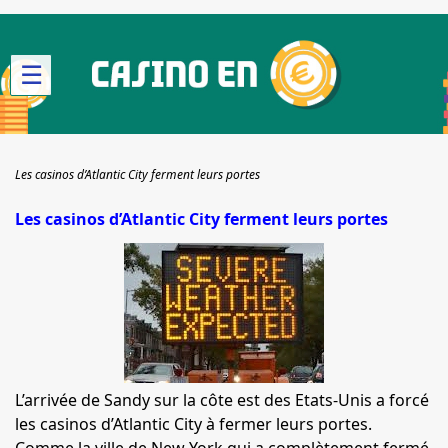
☰
Les casinos d’Atlantic City ferment leurs portes
Les casinos d’Atlantic City ferment leurs portes
L’arrivée de Sandy sur la côte est des Etats-Unis a forcé
les casinos d’Atlantic City à fermer leurs portes.