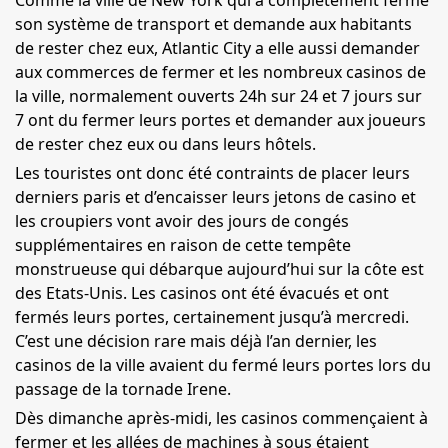
Comme la ville de New York qui a complètement fermé
son système de transport et demande aux habitants
de rester chez eux, Atlantic City a elle aussi demander
aux commerces de fermer et les nombreux casinos de
la ville, normalement ouverts 24h sur 24 et 7 jours sur
7 ont du fermer leurs portes et demander aux joueurs
de rester chez eux ou dans leurs hôtels.
Les touristes ont donc été contraints de placer leurs
derniers paris et d’encaisser leurs jetons de casino et
les croupiers vont avoir des jours de congés
supplémentaires en raison de cette tempête
monstrueuse qui débarque aujourd’hui sur la côte est
des Etats-Unis. Les casinos ont été évacués et ont
fermés leurs portes, certainement jusqu’à mercredi.
C’est une décision rare mais déjà l’an dernier, les
casinos de la ville avaient du fermé leurs portes lors du
passage de la tornade Irene.
Dès dimanche après-midi, les casinos commençaient à
fermer et les allées de machines à sous étaient