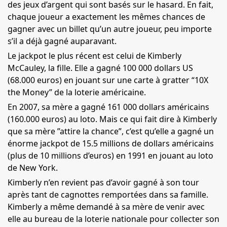
des jeux d’argent qui sont basés sur le hasard. En fait,
chaque joueur a exactement les mêmes chances de
gagner avec un billet qu’un autre joueur, peu importe
s’il a déjà gagné auparavant.
Le jackpot le plus récent est celui de Kimberly
McCauley, la fille. Elle a gagné 100 000 dollars US
(68.000 euros) en jouant sur une carte à gratter “10X
the Money” de la loterie américaine.
En 2007, sa mère a gagné 161 000 dollars américains
(160.000 euros) au loto. Mais ce qui fait dire à Kimberly
que sa mère ”attire la chance”, c’est qu’elle a gagné un
énorme jackpot de 15.5 millions de dollars américains
(plus de 10 millions d’euros) en 1991 en jouant au loto
de New York.
Kimberly n’en revient pas d’avoir gagné à son tour
après tant de cagnottes remportées dans sa famille.
Kimberly a même demandé à sa mère de venir avec
elle au bureau de la loterie nationale pour collecter son