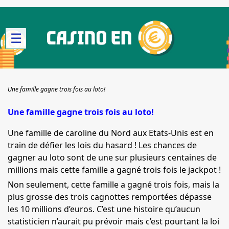
☰
Une famille gagne trois fois au loto!
Une famille gagne trois fois au loto!
Une famille de caroline du Nord aux Etats-Unis est en
train de défier les lois du hasard ! Les chances de
gagner au loto sont de une sur plusieurs centaines de
millions mais cette famille a gagné trois fois le jackpot !
Non seulement, cette famille a gagné trois fois, mais la
plus grosse des trois cagnottes remportées dépasse
les 10 millions d’euros. C’est une histoire qu’aucun
statisticien n’aurait pu prévoir mais c’est pourtant la loi