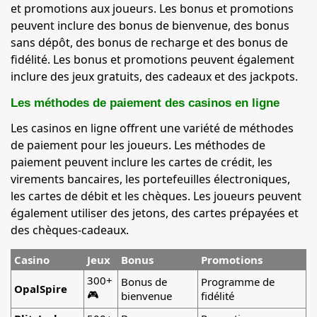
et promotions aux joueurs. Les bonus et promotions
peuvent inclure des bonus de bienvenue, des bonus
sans dépôt, des bonus de recharge et des bonus de
fidélité. Les bonus et promotions peuvent également
inclure des jeux gratuits, des cadeaux et des jackpots.
Les méthodes de paiement des casinos en ligne
Les casinos en ligne offrent une variété de méthodes
de paiement pour les joueurs. Les méthodes de
paiement peuvent inclure les cartes de crédit, les
virements bancaires, les portefeuilles électroniques,
les cartes de débit et les chèques. Les joueurs peuvent
également utiliser des jetons, des cartes prépayées et
des chèques-cadeaux.
Casino
Jeux
Bonus
Promotions
300+
Bonus de
Programme de
OpalSpire
🎮
bienvenue
fidélité