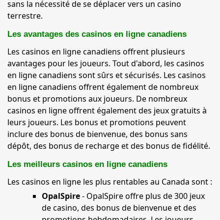
sans la nécessité de se déplacer vers un casino
terrestre.
Les avantages des casinos en ligne canadiens
Les casinos en ligne canadiens offrent plusieurs
avantages pour les joueurs. Tout d'abord, les casinos
en ligne canadiens sont sûrs et sécurisés. Les casinos
en ligne canadiens offrent également de nombreux
bonus et promotions aux joueurs. De nombreux
casinos en ligne offrent également des jeux gratuits à
leurs joueurs. Les bonus et promotions peuvent
inclure des bonus de bienvenue, des bonus sans
dépôt, des bonus de recharge et des bonus de fidélité.
Les meilleurs casinos en ligne canadiens
Les casinos en ligne les plus rentables au Canada sont :
OpalSpire
- OpalSpire offre plus de 300 jeux
de casino, des bonus de bienvenue et des
promotions hebdomadaires. Les joueurs