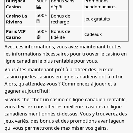
BlitzJack
500+
Bonus sans
Promotions
Casino
🎰
dépôt
hebdomadaires
500+
Casino La
Bonus de
Jeux gratuits
🃏
Riviera
recharge
Paris VIP
500+
Bonus de
Cadeaux
Casino
🎡
fidélité
Avec ces informations, vous avez maintenant toutes
les informations nécessaires pour trouver le casino en
ligne canadien le plus rentable pour vous.
Vous êtes maintenant prêt à profiter des jeux de
casino que les casinos en ligne canadiens ont à offrir.
Alors, qu'attendez-vous ? Commencez à jouer et à
gagner aujourd'hui !
Si vous cherchez un casino en ligne canadien rentable,
vous devriez consulter les meilleurs casinos en ligne
canadiens mentionnés ci-dessus. Vous y trouverez des
jeux variés, des bonus et des promotions avantageux
qui vous permettront de maximiser vos gains.