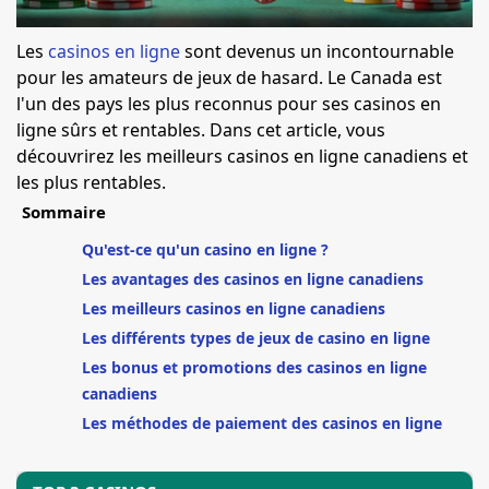
Les
casinos en ligne
sont devenus un incontournable
pour les amateurs de jeux de hasard. Le Canada est
l'un des pays les plus reconnus pour ses casinos en
ligne sûrs et rentables. Dans cet article, vous
découvrirez les meilleurs casinos en ligne canadiens et
les plus rentables.
Sommaire
Qu'est-ce qu'un casino en ligne ?
Les avantages des casinos en ligne canadiens
Les meilleurs casinos en ligne canadiens
Les différents types de jeux de casino en ligne
Les bonus et promotions des casinos en ligne
canadiens
Les méthodes de paiement des casinos en ligne