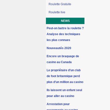
Roulette Gratuite
Roulette live
NEWS
Peut-on battre la roulette ?
Analyse des techniques
les plus connues
Nouveautés 2020
Encore un braquage de
casino au Canada
Le propriétaire d’un club
de foot britannique perd
plus d’un million au casino
Ils laissent un enfant seul
pour aller au casino
Arrestation pour