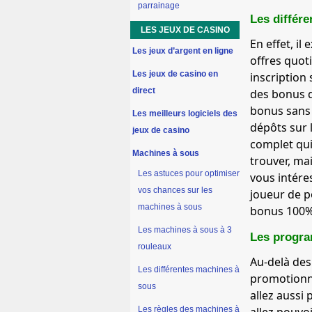
parrainage
Les différe
LES JEUX DE CASINO
En effet, i
Les jeux d’argent en ligne
offres quot
Les jeux de casino en
inscription
direct
des bonus d
bonus sans 
Les meilleurs logiciels des
dépôts sur 
jeux de casino
complet qui
Machines à sous
trouver, mai
Les astuces pour optimiser
vous intére
vos chances sur les
joueur de p
machines à sous
bonus 100%
Les machines à sous à 3
Les progra
rouleaux
Au-delà des
Les différentes machines à
promotionne
sous
allez aussi
Les règles des machines à