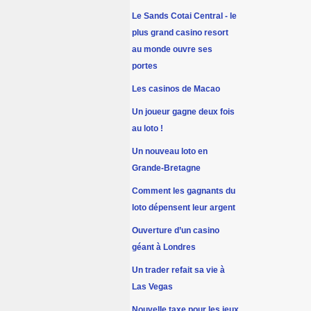
Le Sands Cotai Central - le
plus grand casino resort
au monde ouvre ses
portes
Les casinos de Macao
Un joueur gagne deux fois
au loto !
Un nouveau loto en
Grande-Bretagne
Comment les gagnants du
loto dépensent leur argent
Ouverture d’un casino
géant à Londres
Un trader refait sa vie à
Las Vegas
Nouvelle taxe pour les jeux