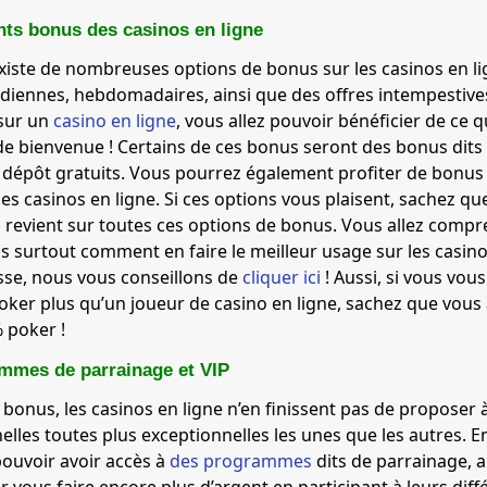
nts bonus des casinos en ligne
l existe de nombreuses options de bonus sur les casinos en li
idiennes, hebdomadaires, ainsi que des offres intempestive
 sur un
casino en ligne
, vous allez pouvoir bénéficier de c
e bienvenue ! Certains de ces bonus seront des bonus dits
dépôt gratuits. Vous pourrez également profiter de bonus
les casinos en ligne. Si ces options vous plaisent, sachez q
 revient sur toutes ces options de bonus. Vous allez comp
s surtout comment en faire le meilleur usage sur les casinos
sse, nous vous conseillons de
cliquer ici
! Aussi, si vous vo
oker plus qu’un joueur de casino en ligne, sachez que vous a
 poker !
mmes de parrainage et VIP
 bonus, les casinos en ligne n’en finissent pas de proposer 
lles toutes plus exceptionnelles les unes que les autres. En
 pouvoir avoir accès à
des programmes
dits de parrainage, a