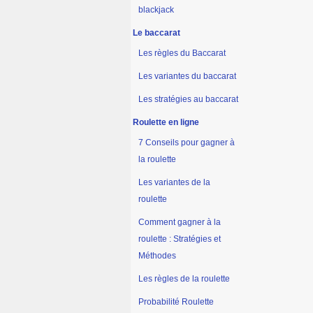
blackjack
Le baccarat
Les règles du Baccarat
Les variantes du baccarat
Les stratégies au baccarat
Roulette en ligne
7 Conseils pour gagner à
la roulette
Les variantes de la
roulette
Comment gagner à la
roulette : Stratégies et
Méthodes
Les règles de la roulette
Probabilité Roulette