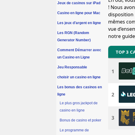
Eh oui, vous
Jeux de casinos sur iPad
! Nous avon
Casino en ligne pour Mac
disposition
mêmes compr
Les jeux d’argent en ligne
vue d’ensem
Les RGN (Random
notre guide
Generator Number)
Comment Démarrer avec
TOP 3 C
un Casino en Ligne
Jeu Responsable
1
choisir un casino en ligne
Les bonus des casinos en
2
ligne
Le plus gros jackpot de
casino en ligne
3
Bonus de casino et poker
Le programme de