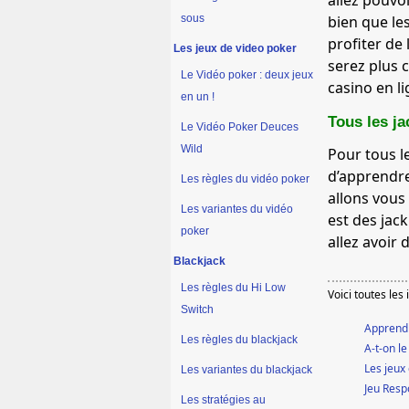
allez pouvo
sous
bien que les
profiter de
Les jeux de video poker
serez plus 
Le Vidéo poker : deux jeux
casino en li
en un !
Tous les ja
Le Vidéo Poker Deuces
Wild
Pour tous l
d’apprendre
Les règles du vidéo poker
allons vous 
Les variantes du vidéo
est des jack
poker
allez avoir 
Blackjack
Les règles du Hi Low
Voici toutes les
Switch
Apprendr
Les règles du blackjack
A-t-on le
Les jeux 
Les variantes du blackjack
Jeu Resp
Les stratégies au