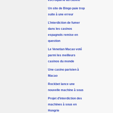
escroquerie au casino
Un site de Bingo paie trop
suite à une erreur
L’interdiction de fumer
dans les casinos
espagnols remise en
question
Le Venetian Macao voté
parmi les meilleurs
casinos du monde
Une casino parisien à
Macao
Rockbet lance une
nouvelle machine à sous
Projet d’interdiction des
machines à sous en
Hongrie