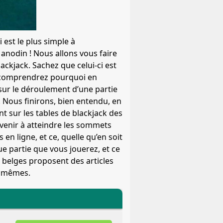
 est le plus simple à
 anodin ! Nous allons vous faire
ckjack. Sachez que celui-ci est
us comprendrez pourquoi en
sur le déroulement d’une partie
. Nous finirons, bien entendu, en
t sur les tables de blackjack des
rvenir à atteindre les sommets
 en ligne, et ce, quelle qu’en soit
 partie que vous jouerez, et ce
 belges proposent des articles
s mêmes.