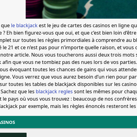
s que
le blackjack
est le jeu de cartes des casinos en ligne qui
? Eh bien figurez-vous que oui, et que c’est bien loin d’être
plet sur toutes les règles primordiales à comprendre au bla
é le 21 et ce n’est pas pour n’importe quelle raison, et vo
notre article. Nous vous toucherons aussi deux trois mots 
k afin que vous ne tombiez pas des nues lors de vos parties
ous évoquant toutes les chances de gains qui vous attenden
ligne. Vous verrez que vous aurez besoin d’un rien pour pa
 sur toutes les tables de blackjack disponibles sur les casinos
! Sachez que les
blackjack regles
sont les mêmes pour chaque
t le pays où vous vous trouvez : beaucoup de nos confrères
lackjack par exemple, mais les règles énoncés resteront le
ASINOS