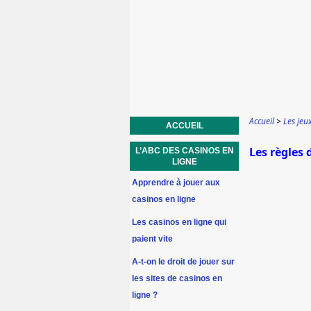
Accueil
Les jeu
ACCUEIL
Les règles 
L’ABC DES CASINOS EN
LIGNE
Apprendre à jouer aux
casinos en ligne
Les casinos en ligne qui
paient vite
A-t-on le droit de jouer sur
les sites de casinos en
ligne ?